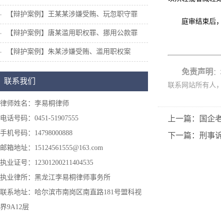
【辩护案例】王某某涉嫌受贿、玩忽职守罪
庭审结束后
【辩护案例】唐某滥用职权罪、挪用公款罪
【辩护案例】朱某涉嫌受贿、滥用职权案
免责声明
：
联系我们
联系网站所有人
律师姓名：李易桐律师
电话号码：0451-51907555
上一篇：国企
手机号码：14798000888
下一篇：刑事
邮箱地址：15124561555@163.com
执业证号：12301200211404535
执业律所：黑龙江李易桐律师事务所
联系地址：哈尔滨市南岗区南直路181号盟科视
界9A12层