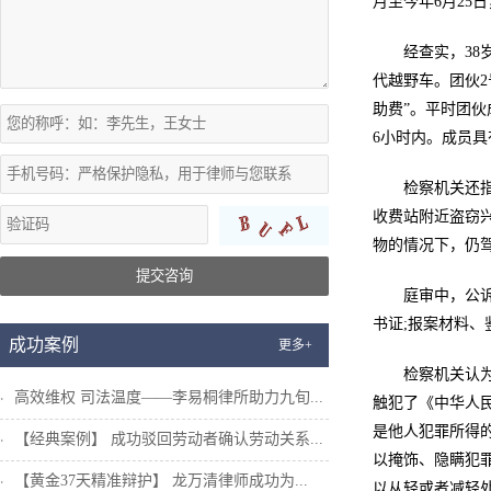
月至今年6月25
经查实，38
代越野车。团伙2
助费”。平时团伙
6小时内。成员具
检察机关还
收费站附近盗窃兴乐
物的情况下，仍驾
提交咨询
庭审中，公
书证;报案材料、
成功案例
更多+
检察机关认
高效维权 司法温度——李易桐律所助力九旬...
触犯了《中华人
是他人犯罪所得
【经典案例】 成功驳回劳动者确认劳动关系...
以掩饰、隐瞒犯
【黄金37天精准辩护】 龙万清律师成功为...
以从轻或者减轻