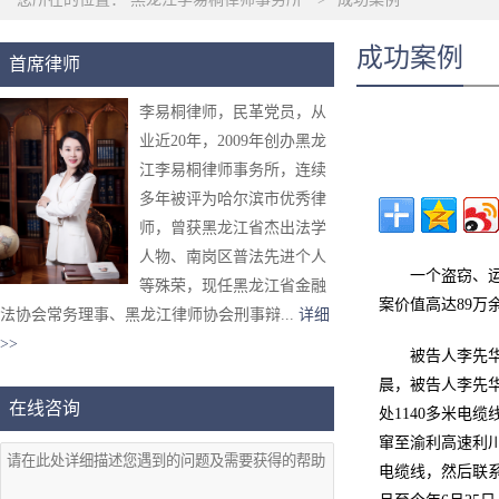
成功案例
首席律师
李易桐律师，民革党员，从
业近20年，2009年创办黑龙
江李易桐律师事务所，连续
多年被评为哈尔滨市优秀律
师，曾获黑龙江省杰出法学
人物、南岗区普法先进个人
一个盗窃、
等殊荣，现任黑龙江省金融
案价值高达89万
法协会常务理事、黑龙江律师协会刑事辩...
详细
>>
被告人李先华
晨，被告人李先华
在线咨询
处1140多米电
窜至渝利高速利
电缆线，然后联系