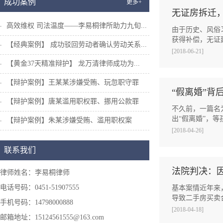
成功案例
更多+
无证房拆迁
高效维权 司法温度——李易桐律所助力九旬...
由于历史、风俗
获得补偿，无证
【经典案例】 成功驳回劳动者确认劳动关系...
[2018-06-21]
【黄金37天精准辩护】 龙万清律师成功为...
【辩护案例】王某某涉嫌受贿、玩忽职守罪
“假离婚”背
【辩护案例】唐某滥用职权罪、挪用公款罪
不久前，一篇名
出“假离婚”，等
【辩护案例】朱某涉嫌受贿、滥用职权案
[2018-04-26]
联系我们
法院判决：
律师姓名：李易桐律师
电话号码：0451-51907555
基本案情近年来
导致二手房买卖
手机号码：14798000888
[2018-04-18]
邮箱地址：15124561555@163.com