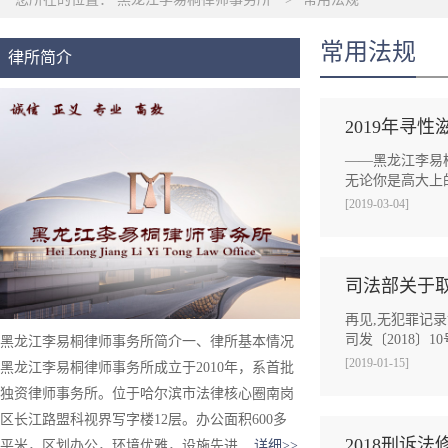
常用法规
律所简介
2019年寻
——黑龙江李易
无论你是高大上
[2019-03-04]
司法部关于
再见,无犯罪记录
司发〔2018〕10
黑龙江李易桐律师事务所简介一、律所基本情况
[2019-01-15]
黑龙江李易桐律师事务所成立于2010年，系首批
独资律师事务所。位于哈尔滨市法律核心圈南岗
区长江路盟科视界写字楼12层。办公面积600多
2018刑诉
平米，区划办公，环境优雅，设施先进...
详细>>