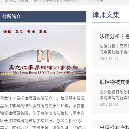
律师文集
律所简介
法律分析｜
法律分析｜恶意
的事实让我不得
[2018-12-12]
抵押物被其
抵押物被其他债
申请法院先行查
黑龙江李易桐律师事务所简介一、律所基本情况
[2018-12-10]
黑龙江李易桐律师事务所成立于2010年，系首批
独资律师事务所。位于哈尔滨市法律核心圈南岗
区长江路盟科视界写字楼12层。办公面积600多
出租没有产
平米，区划办公，环境优雅，设施先进...
详细>>