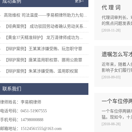
成功案例
更多+
代 理 词
高效维权 司法温度——李易桐律所助力九旬...
代理词审判长、
的焦点问题发表
【经典案例】 成功驳回劳动者确认劳动关系...
[2018-11-28]
【黄金37天精准辩护】 龙万清律师成功为...
【辩护案例】王某某涉嫌受贿、玩忽职守罪
遗嘱怎么写
【辩护案例】唐某滥用职权罪、挪用公款罪
近年来，随着人
影响子女们履行
【辩护案例】朱某涉嫌受贿、滥用职权案
[2018-09-03]
联系我们
一个车位停
律师姓名：李易桐律师
电话号码：0451-51907555
一个车位停两辆
猛。现如今，十
手机号码：14798000888
[2018-08-28]
邮箱地址：15124561555@163.com