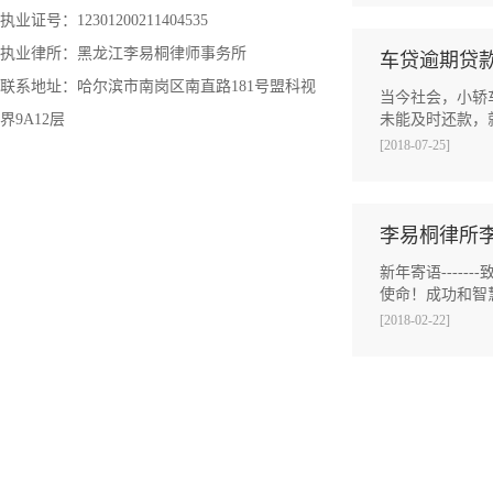
执业证号：12301200211404535
执业律所：黑龙江李易桐律师事务所
车贷逾期贷
联系地址：哈尔滨市南岗区南直路181号盟科视
当今社会，小轿
界9A12层
未能及时还款，
[2018-07-25]
李易桐律所
新年寄语----
使命！成功和智
[2018-02-22]