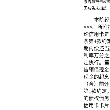
原告与被告就
因被告未出庭
本院经
×××
。所附
论信用卡是
条第
4
款约
期内偿还当
利率万分之
定执行。第
告预借现金
现金的起息
（含）前还
第
1
款约定
的债权债务
信用卡卡片