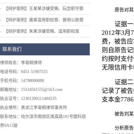
【辩护案例】王某某涉嫌受贿、玩忽职守罪
原告对其
【辩护案例】唐某滥用职权罪、挪用公款罪
证据一
【辩护案例】朱某涉嫌受贿、滥用职权案
2012
年
3
月
7
费，被告应
则自原告记
联系我们
约按时支付
律师姓名：李易桐律师
无限信用卡
电话号码：0451-51907555
手机号码：14798000888
证据二
记录了被告
邮箱地址：15124561555@163.com
支本金
7786
执业证号：12301200211404535
执业律所：黑龙江李易桐律师事务所
被告刘某
联系地址：哈尔滨市南岗区南直路181号盟科视
界9A12层
分析原告