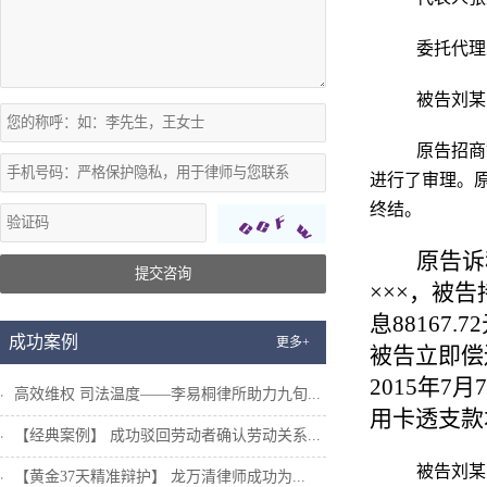
委托代理
被告刘某
原告招商
进行了审理。
终结。
原告诉
提交咨询
×××
，被告
息
88167.72
成功案例
更多+
被告立即偿
2015
年
7
月
7
高效维权 司法温度——李易桐律所助力九旬...
用卡透支款
【经典案例】 成功驳回劳动者确认劳动关系...
被告刘某
【黄金37天精准辩护】 龙万清律师成功为...