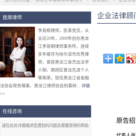
企业法律顾
首席律师
李易桐律师，民革党员，从
业近20年，2009年创办黑龙
江李易桐律师事务所，连续
多年被评为哈尔滨市优秀律
师，曾获黑龙江省杰出法学
人物、南岗区普法先进个人
等殊荣，现任黑龙江省金融
法协会常务理事、黑龙江律师协会刑事辩...
详细
>>
在线咨询
原告招
代表人张